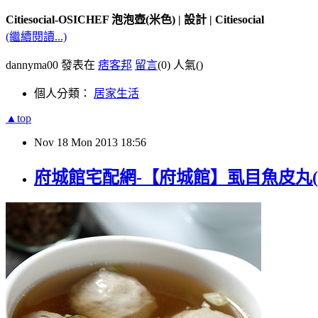
Citiesocial-OSICHEF 泡泡壺(米色) | 設計 | Citiesocial
(繼續閱讀...)
dannyma00 發表在
痞客邦
留言
(0)
人氣(
)
個人分類：
居家生活
▲top
Nov
18
Mon
2013
18:56
府城館宅配網-【府城館】虱目魚皮丸(250