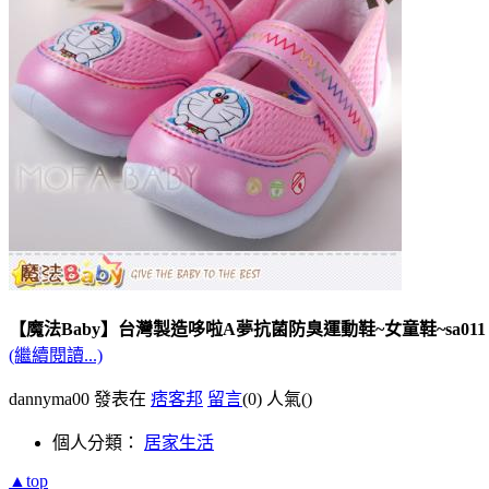
【魔法Baby】台灣製造哆啦A夢抗菌防臭運動鞋~女童鞋~sa011
(繼續閱讀...)
dannyma00 發表在
痞客邦
留言
(0)
人氣(
)
個人分類：
居家生活
▲top