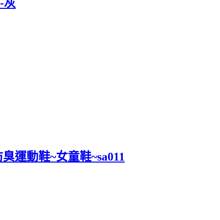
-灰
運動鞋~女童鞋~sa011