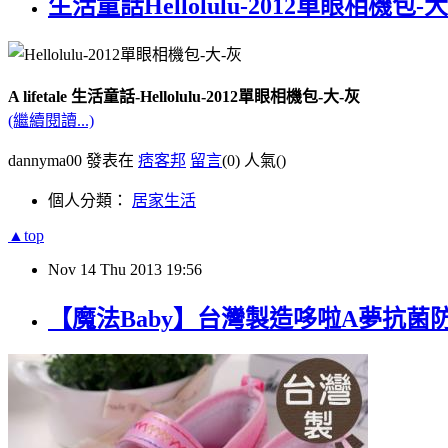
生活童話Hellolulu-2012單眼相機包-大
A lifetale 生活童話-Hellolulu-2012單眼相機包-大-灰
(繼續閱讀...)
dannyma00 發表在
痞客邦
留言
(0)
人氣(
)
個人分類：
居家生活
▲top
Nov
14
Thu
2013
19:56
【魔法Baby】台灣製造哆啦A夢抗菌防臭