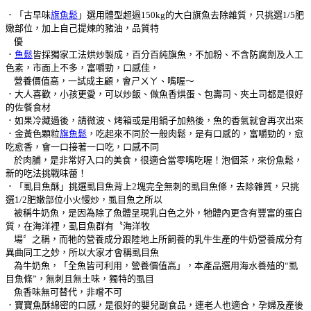
．「古早味
旗魚鬆
」選用體型超過150kg的大白旗魚去除雜質，只挑選1/5肥
嫩部位，加上自己提煉的豬油，品質特
優
．
魚鬆
皆採獨家工法烘炒製成，百分百純旗魚，不加粉、不含防腐劑及人工
色素，市面上不多，富嚼勁，口感佳，
營養價值高，一試成主顧，會ㄕㄨㄚ、嘴喔～
．大人喜歡，小孩更愛，可以炒飯、做魚香烘蛋、包壽司、夾土司都是很好
的佐餐食材
．如果冷藏過後，請微波、烤箱或是用鍋子加熱後，魚的香氣就會再次出來
．金黃色顆粒
旗魚鬆
，吃起來不同於一般肉鬆，是有口感的，富嚼勁的，愈
吃愈香，會一口接著一口吃，口感不同
於肉脯，是非常好入口的美食，很適合當零嘴吃喔！泡個茶，來份魚鬆，
新的吃法挑戰味蕾！
．「虱目魚酥」挑選虱目魚背上2塊完全無刺的虱目魚條，去除雜質，只挑
選1/2肥嫩部位小火慢炒，虱目魚之所以
被稱牛奶魚，是因為除了魚體呈現乳白色之外，牠體內更含有豐富的蛋白
質，在海洋裡，虱目魚群有〝海洋牧
場〞之稱，而牠的營養成分跟陸地上所飼養的乳牛生產的牛奶營養成分有
異曲同工之妙，所以大家才會稱虱目魚
為牛奶魚，「全魚皆可利用，營養價值高」，本產品選用海水養殖的“虱
目魚條”，無刺且無土味，獨特的虱目
魚香味無可替代，非嚐不可
．寶寶魚酥綿密的口感，是很好的嬰兒副食品，連老人也適合，孕婦及產後