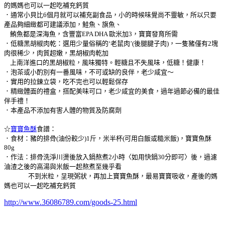
的媽媽也可以一起吃補充鈣質
．通常小貝比6個月就可以補充副食品，小的時候味覺尚不靈敏，所以只要
產品夠細緻都可建議添加，鮭魚、旗魚、
鮪魚都是深海魚，含豐富EPA DHA 歐米加3，寶寶發育所需
．低糖黑胡椒肉乾：選用少量俗稱的‘老鼠肉’(後腿腱子肉)，一隻豬僅有2塊
肉很稀少，肉質超嫩，黑胡椒肉乾加
上南洋進口的黑胡椒粒，風味獨特。輕糖且不失風味，低糖！健康！
．泡茶或小酌別有一番風味，不可或缺的良伴，老少咸宜～
．實用的拉鍊立袋，吃不完也可以輕鬆保存
．精緻體面的禮盒，搭配美味可口，老少咸宜的美食，過年過節必備的最佳
伴手禮！
．本產品不添加有害人體的物質及防腐劑
☆
寶寶魚酥
食譜：
．食材：豬的排骨(油份較少)1斤，米半杯(可用白飯或糙米飯)，寶寶魚酥
80g
．作法：排骨洗淨川燙後放入鍋熬煮2小時〈如用快鍋30分即可〉後，過濾
油渣之後的高湯與米飯一起熬煮至幾乎看
不到米粒，呈現粥狀，再加上寶寶魚酥，最易寶寶吸收，產後的媽
媽也可以一起吃補充鈣質
http://www.36086789.com/goods-25.html