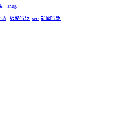
貼
snug
夏貼
網路行銷
seo
新聞行銷