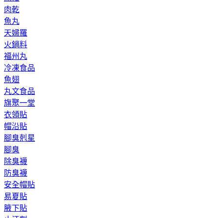
肉乾
魚丸
天婦羅
火鍋料
福州丸
冷凍食品
魚翅
丸文食品
旗聚一堂
衣領貼
帽沿貼
腳臭剋星
腳臭
除臭襪
防臭襪
安全帽貼
易夏貼
腋下貼