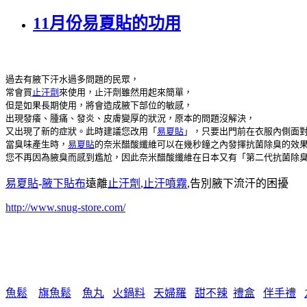
11月份易夏貼的功用
過去有腋下汗水過多問題的民眾，
常會買
止汗劑
來使用，止汗劑雖然用起來簡單，
但是如果長期使用，將會造成腋下部位的敏感，
出現發癢、腫痛、發炎、皮膚變厚的狀況，原本的問題沒解決，
又出現了新的症狀。此時建議您改用「
易夏貼
」，只要出門前在衣服內側面
當臭味產生時，
易夏貼
的奈米醋酸纖維可以在幾秒鐘之內發揮抗菌除臭的效
您不再因為腋臭而感到尷尬，因此奈米醋酸纖維在日本又有「第二代抗菌除
易夏貼
-
腋下貼布
遠離
止汗劑
,
止汗噴霧
,告別腋下流汗的困擾
http://www.snug-store.com/
魚鬆
旗魚鬆
魚丸
火鍋料
天婦羅
甜不辣
禮盒
伴手禮