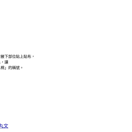
對腋下部位貼上貼布，
果，讓
臭棉」的稱號。
丸文