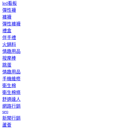
led看板
彈性襪
褲襪
彈性褲襪
禮盒
伴手禮
火鍋料
情趣用品
按摩棒
跳蛋
情趣用品
手機維修
衛生棉
衛生棉條
舒適達人
網路行銷
seo
新聞行銷
蘆薈