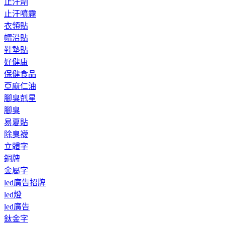
止汗劑
止汗噴霧
衣領貼
帽沿貼
鞋墊貼
好健康
保健食品
亞麻仁油
腳臭剋星
腳臭
易夏貼
除臭襪
立體字
銅牌
金屬字
led廣告招牌
led燈
led廣告
鈦金字