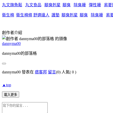
丸文旗魚鬆
丸文食品
腳臭剋星
腳臭
除臭襪
彈性襪
易夏
衛生棉
衛生棉條
舒適達人
護墊
腳臭剋星
腳臭
除臭襪
易
創作者介紹
dannyma00
dannyma00的部落格
dannyma00 發表在
痞客邦
留言
(0)
人氣(
0
)
▲top
載入更多