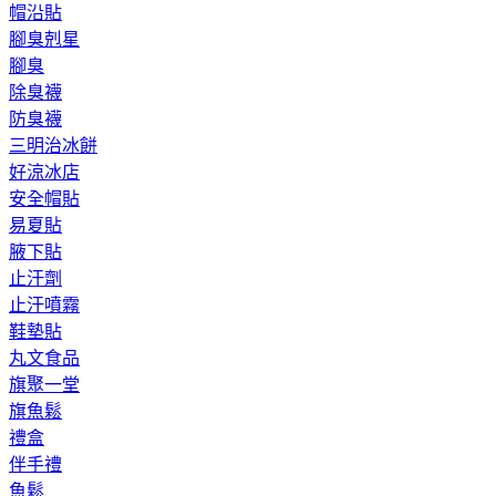
帽沿貼
腳臭剋星
腳臭
除臭襪
防臭襪
三明治冰餅
好涼冰店
安全帽貼
易夏貼
腋下貼
止汗劑
止汗噴霧
鞋墊貼
丸文食品
旗聚一堂
旗魚鬆
禮盒
伴手禮
魚鬆