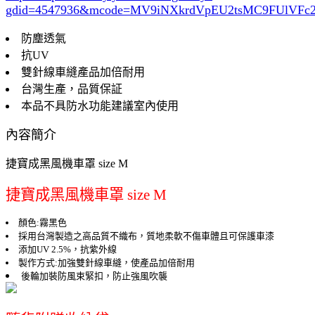
gdid=4547936
&mcode=MV9iNXkrdVpEU2tsMC9FUlVF
防塵透氣
抗UV
雙針線車縫產品加倍耐用
台灣生產，品質保証
本品不具防水功能建議室內使用
內容簡介
捷寶成黑風機車罩 size M
捷寶成黑風機車罩 size M
顏色:霧黑色
採用台灣製造之高品質不織布，質地柔軟不傷車體且可保護車漆
添加UV 2.5%，抗紫外線
製作方式:加強雙針線車縫，使產品加倍耐用
後輪加裝防風束緊扣，防止強風吹襲