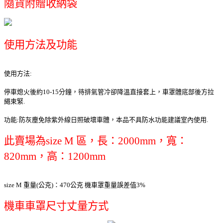
隨貨附贈收納袋
使用方法及功能
使用方法:
停車熄火後約10-15分鐘，待排氣管冷卻降溫直接套上，車罩體底部後方拉
繩束緊.
功能:防灰塵免除紫外線日照破壞車體，本品不具防水功能建議室內使用.
此賣場為size M 區，長：2000mm，寬：
820mm，高：1200mm
size M 重量(公克)：470公克 機車罩重量誤差值3%
機車車罩尺寸丈量方式