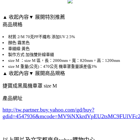
▲ 收起內容
▼ 展開特別推薦
商品規格
材質:2/M 70克PP不織布 添加UV 2.5%
顏色:霧黑色
車縫線:黃色
製作方式:加強雙針線車縫
size M ：size M 區，長：2000mm，寬：820mm，高：1200mm
size M 重量(公克)：470公克 機車罩重量誤差值3%
▲ 收起內容
▼ 展開商品規格
捷寶成黑風機車罩 size M
產品網址
http://tw.partner.buy.yahoo.com/gd/buy?
gdid=4547936
&mcode=MV9iNXkrdVpEU2tsMC9FUlVF
以上圖片及文字都來自yahoo購物中心