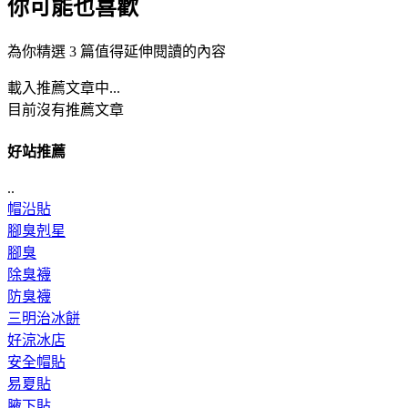
你可能也喜歡
為你精選 3 篇值得延伸閱讀的內容
載入推薦文章中...
目前沒有推薦文章
好站推薦
..
帽沿貼
腳臭剋星
腳臭
除臭襪
防臭襪
三明治冰餅
好涼冰店
安全帽貼
易夏貼
腋下貼