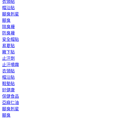
衣領貼
帽沿貼
腳臭剋星
腳臭
除臭襪
防臭襪
安全帽貼
易夏貼
腋下貼
止汗劑
止汗噴霧
衣領貼
帽沿貼
鞋墊貼
好健康
保健食品
亞麻仁油
腳臭剋星
腳臭