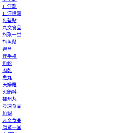
止汗劑
止汗噴霧
鞋墊貼
丸文食品
旗聚一堂
旗魚鬆
禮盒
伴手禮
魚鬆
肉乾
魚丸
天婦羅
火鍋料
福州丸
冷凍食品
魚翅
丸文食品
旗聚一堂