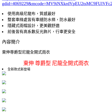
gdid=4069229
&mcode=MV9iNXkrdVpEU2tsMC9FUlVF
使用高級尼龍布，質感最好
整套車綘處皆有車縫防水條，防水最好
隱藏式雨帽設計，更美觀舒適
前後皆有高系數反光飾片，行車更安全
內容簡介
東伸尊爵型尼龍全開式雨衣
東伸 尊爵型 尼龍全開式雨衣
全新款式新登場