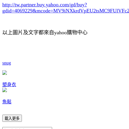
http://tw.partner.buy.yahoo.com/gd/buy?
gdid=4069229
&mcode=MV9iNXkrdVpEU2tsMC9FUlVF
以上圖片及文字都來自yahoo購物中心
snug
塑身衣
魚鬆
載入更多